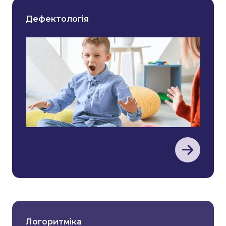
Дефектологія
Логоритміка