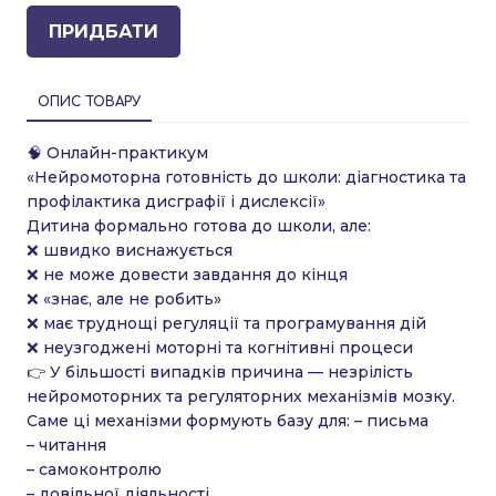
ПРИДБАТИ
ОПИС ТОВАРУ
🧠 Онлайн-практикум
«Нейромоторна готовність до школи: діагностика та
профілактика дисграфії і дислексії»
Дитина формально готова до школи, але:
❌ швидко виснажується
❌ не може довести завдання до кінця
❌ «знає, але не робить»
❌ має труднощі регуляції та програмування дій
❌ неузгоджені моторні та когнітивні процеси
👉 У більшості випадків причина — незрілість
нейромоторних та регуляторних механізмів мозку.
Саме ці механізми формують базу для: – письма
– читання
– самоконтролю
– довільної діяльності