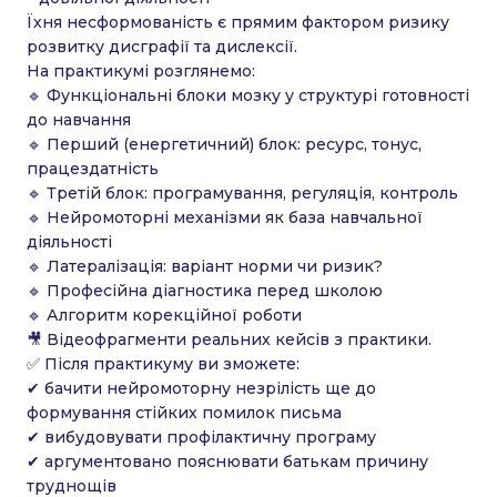
Їхня несформованість є прямим фактором ризику
розвитку дисграфії та дислексії.
На практикумі розглянемо:
🔹 Функціональні блоки мозку у структурі готовності
до навчання
🔹 Перший (енергетичний) блок: ресурс, тонус,
працездатність
🔹 Третій блок: програмування, регуляція, контроль
🔹 Нейромоторні механізми як база навчальної
діяльності
🔹 Латералізація: варіант норми чи ризик?
🔹 Професійна діагностика перед школою
🔹 Алгоритм корекційної роботи
🎥 Відеофрагменти реальних кейсів з практики.
✅ Після практикуму ви зможете:
✔ бачити нейромоторну незрілість ще до
формування стійких помилок письма
✔ вибудовувати профілактичну програму
✔ аргументовано пояснювати батькам причину
труднощів