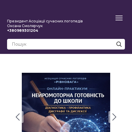
Президент Асоціації сучасних логопедів
Оксана Смолярчук
+380989301204