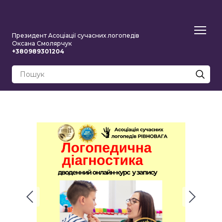
Президент Асоціації сучасних логопедів
Оксана Смолярчук
+380989301204