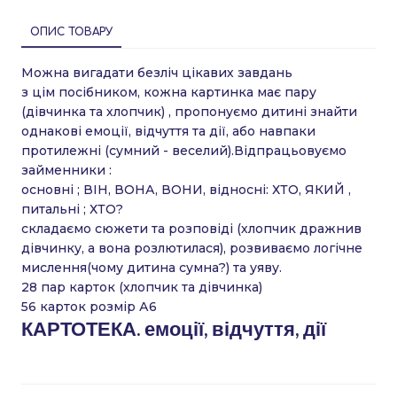
ОПИС ТОВАРУ
Можна вигадати безліч цікавих завдань
з цім посібником, кожна картинка має пару
(дівчинка та хлопчик) , пропонуємо дитині знайти
однакові емоції, відчуття та дії, або навпаки
протилежні (сумний - веселий).Відпрацьовуємо
займенники :
основні ; ВІН, ВОНА, ВОНИ, відносні: ХТО, ЯКИЙ ,
питальні ; ХТО?
складаємо сюжети та розповіді (хлопчик дражнив
дівчинку, а вона розлютилася), розвиваємо логічне
мислення(чому дитина сумна?) та уяву.
28 пар карток (хлопчик та дівчинка)
56 карток розмір А6
КАРТОТЕКА. емоції, відчуття, дії