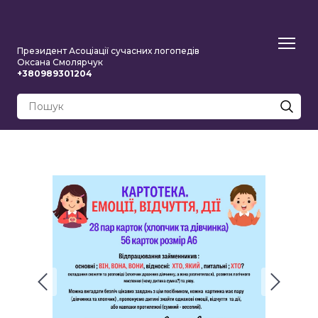
Президент Асоціації сучасних логопедів
Оксана Смолярчук
+380989301204