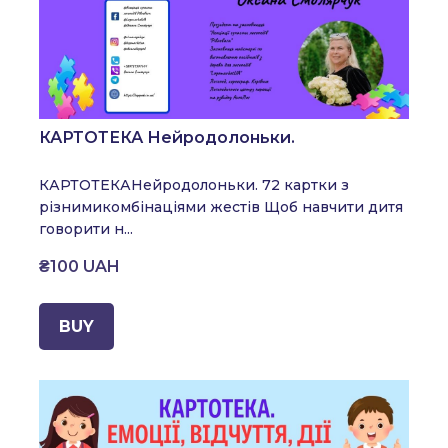
КАРТОТЕКА Нейродолоньки.
КАРТОТЕКА
Нейродолоньки. 72 картки з
різними
комбінаціями жестів Щоб навчити дитя
говорити н...
₴100 UAH
BUY