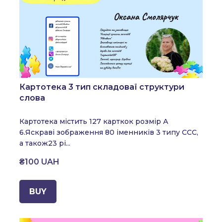
Картотека 3 тип складоваї структури
слова
Картотека містить 127 карткок розмір А
6.
Яскраві зображення 80 іменників
3 типу ССС,
а також
23 рі...
₴100 UAH
BUY