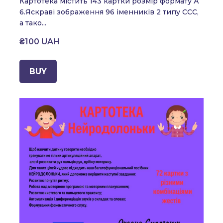
Картотека містить 143 картки розмір формату А
6.
Яскраві зображення 96 іменників
2 типу ССС,
а тако...
₴100 UAH
BUY